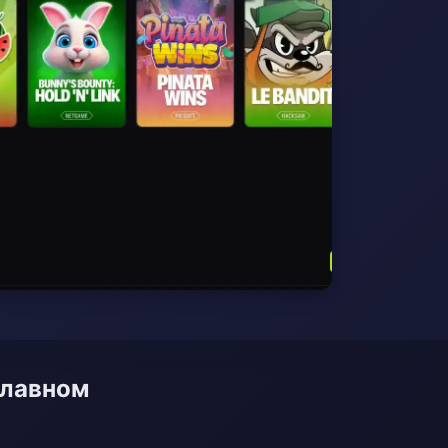
главном