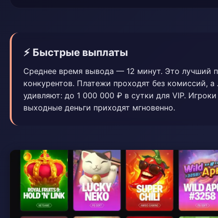
⚡ Быстрые выплаты
Среднее время вывода — 12 минут. Это лучший п
конкурентов. Платежи проходят без комиссий, а
удивляют: до 1 000 000 ₽ в сутки для VIP. Игроки
выходные деньги приходят мгновенно.