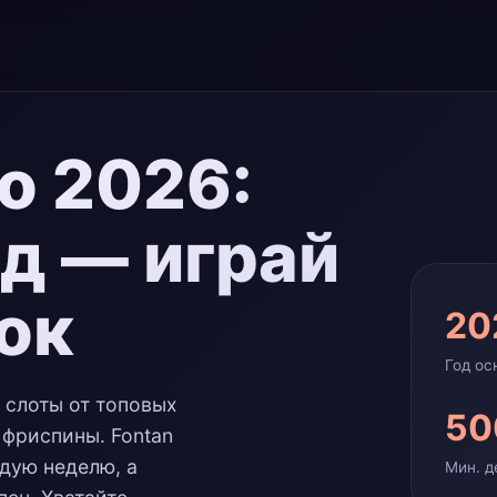
о 2026:
од — играй
ок
20
Год ос
 слоты от топовых
50
фриспины. Fontan
дую неделю, а
Мин. д