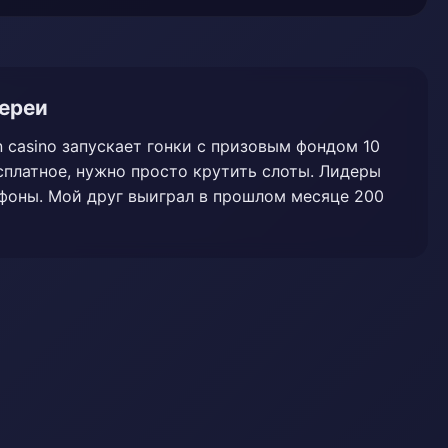
тереи
 casino запускает гонки с призовым фондом 10
есплатное, нужно просто крутить слоты. Лидеры
фоны. Мой друг выиграл в прошлом месяце 200